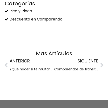
Categorías
Pico y Placa
Descuento en Comparendo
Mas Artículos
ANTERIOR
SIGUIENTE
¿Qué hacer si te multaron este fin de semana festivo? Comparendos con 50% de descuento en 2026
Comparendos de tránsito, cómo evitar el dolor de cabeza y pagar solo la mitad, por ley