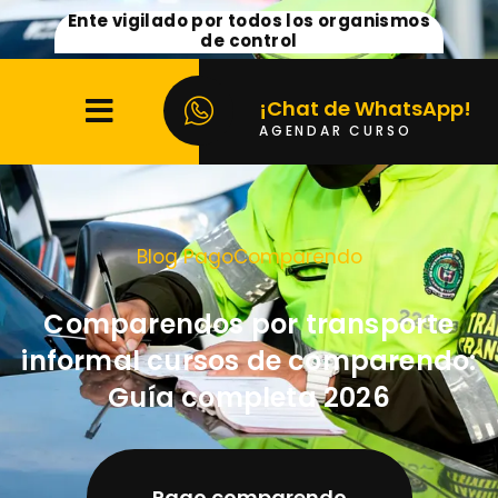
Ente vigilado por todos los organismos
de control
¡Chat de WhatsApp!
AGENDAR CURSO
Blog PagoComparendo
Comparendos por transporte
informal cursos de comparendo:
Guía completa 2026
Pago comparendo