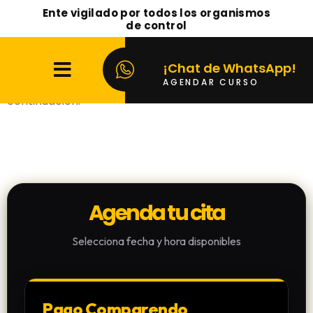
Ente vigilado por todos los organismos
de control
Reserva tu curso en la sede
Toberin
para acceder al
descuento de ley en tu comparendo o fotomulta. Elige
¡Chat de WhatsApp!
el día y la hora que mejor se adapte a ti a
AGENDAR CURSO
continuación:
Agenda tu cita
Selecciona fecha y hora disponibles
Pago Comparendo