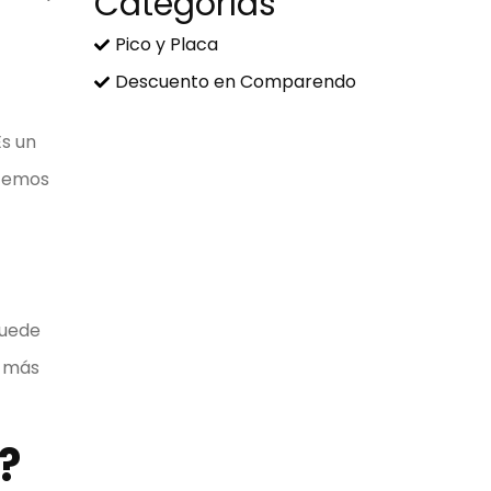
Categorías
Pico y Placa
Descuento en Comparendo
Es un
acemos
puede
n más
?