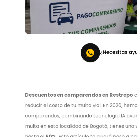
¿Necesitas ay
Descuentos en comparendos en Restrepo
c
reducir el costo de tu multa vial. En 2026, he
comparendos, combinando tecnología IA avanza
multa en esta localidad de Bogotá, tienes un
hasta el
50%
. Este artículo te guiará paso a pa