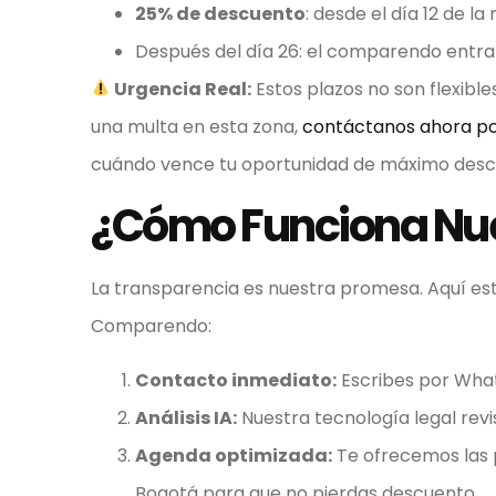
25% de descuento
: desde el día 12 de la
Después del día 26: el comparendo entra e
Urgencia Real:
Estos plazos no son flexibles
una multa en esta zona,
contáctanos ahora p
cuándo vence tu oportunidad de máximo desc
¿Cómo Funciona Nue
La transparencia es nuestra promesa. Aquí e
Comparendo:
Contacto inmediato:
Escribes por What
Análisis IA:
Nuestra tecnología legal revis
Agenda optimizada:
Te ofrecemos las 
Bogotá para que no pierdas descuento.