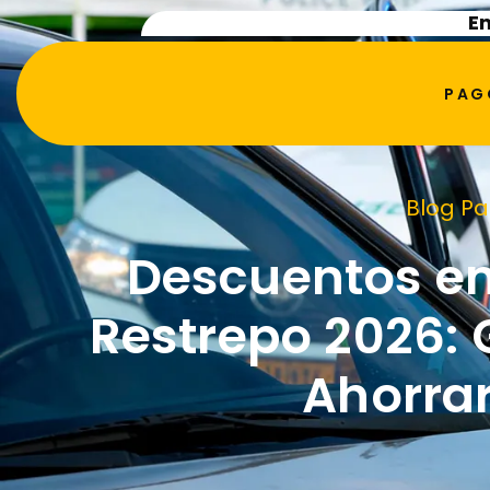
En
PAG
Blog P
Descuentos e
Restrepo 2026:
Ahorra