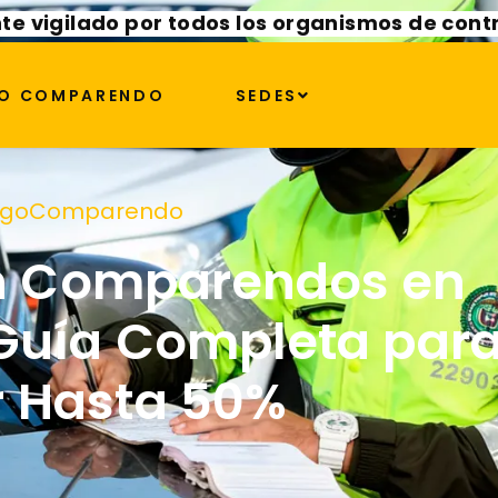
te vigilado por todos los organismos de cont
O COMPARENDO
SEDES
agoComparendo
n Comparendos en
 Guía Completa par
r Hasta 50%