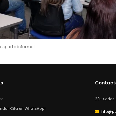
nsporte informal
ks
Contact
e
20+ Sedes 
ndar Cita en WhatsApp!
info@p