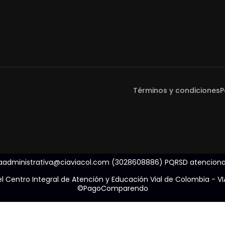
Términos y condiciones
P
ciaadministrativa@ciaviacol.com (3028608886) PQRSD atencion
entro Integral de Atención y Educación Vial de Colombia - VI
©PagoComparendo