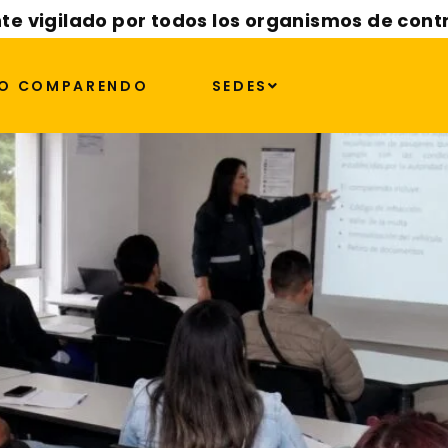
ransporte informal curs
te vigilado por todos los organismos de cont
6
O COMPARENDO
SEDES